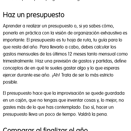
Haz un presupuesto
Aprender a realizar un presupuesto o, si ya sabes cómo,
ponerlo en práctica con la visión de organización exhaustiva es
importante. El presupuesto es tu hoja de ruta, tu guía para lo
que resta del año. Para llevarlo a cabo, debes calcular los
gastos mensuales de los últimos 12 meses tanto mensual como
trimestralmente. Haz una previsión de gastos y partidas, define
conceptos de en qué te sueles gastar algo y lo que esperas
Privacidad y Políticas de Cookies
ejercer durante ese año. ¡Ah! Trata de ser lo más estricto
posible.
El presupuesto hace que la improvisación se quede guardada
Tal y como aparece descrito en la
Política de Privacidad
,
en un cajón, que no tengas que inventar cosas y, lo mejor, no
este sitio web utiliza cookies propias y de terceros para
gastes más de lo que has contemplado. Eso sí, hacer un
ayudarnos a analizar el uso del sitio, mejorar el
presupuesto lleva un poco de tiempo. Valdrá la pena.
rendimiento, personalizar nuestros servicios, contenidos y
anuncios, y fomentar un comercio seguro.