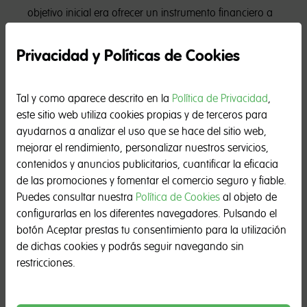
objetivo inicial era ofrecer un instrumento financiero a
las personas que, por falta de recursos económicos,
estaban excluidas del crédito tradicional. Gracias a
Privacidad y Políticas de Cookies
esta herramienta, muchas personas vulnerables o en
riesgo de marginación encontraron un medio para
desarrollar pequeños proyectos empresariales.
Tal y como aparece descrito en la
Política de Privacidad
,
este sitio web utiliza cookies propias y de terceros para
Los microcréditos llegaron a España en la primera
ayudarnos a analizar el uso que se hace del sitio web,
década del siglo XXI. En un primer momento, estaban
mejorar el rendimiento, personalizar nuestros servicios,
también destinados a colectivos vulnerables, como
contenidos y anuncios publicitarios, cuantificar la eficacia
desempleados o trabajadores precarios. Mediante el
de las promociones y fomentar el comercio seguro y fiable.
préstamo de cantidades reducidas, las instituciones
Puedes consultar nuestra
Política de Cookies
al objeto de
financieras trataron de fomentar el autoempleo y la
configurarlas en los diferentes navegadores. Pulsando el
creación de pequeñas empresas. El éxito de este
botón Aceptar prestas tu consentimiento para la utilización
instrumento financiero fue tan grande que hoy forma
de dichas cookies y podrás seguir navegando sin
parte de la realidad económica de muchas personas.
restricciones.
En estos momentos, las razones para solicitar un
minipréstamo pueden ser múltiples. Ya no es