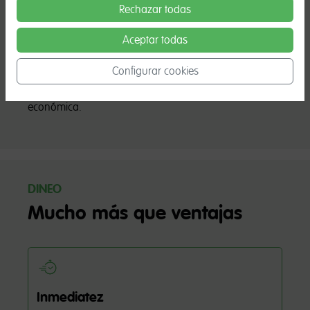
necesario hacerlo para emprender o para crear una
Rechazar todas
miniempresa. Sin embargo, la idea de base es siempre
Aceptar todas
la de contribuir a la inclusión financiera y social de las
personas en dificultades. Si este es tu caso, un
Configurar cookies
minicrédito Dineo puede ser la oportunidad perfecta
para afrontar tu vida con mayor tranquilidad
económica.
DINEO
Mucho más que ventajas
Inmediatez