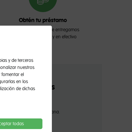
Obtén tu préstamo
Somos los únicos que te entregamos
hasta 500€ en mano y en efectivo
opias y de terceros
sonalizar nuestros
y fomentar el
gurarlas en los
n
efectivo
en tus
lización de dichas
a Cash Converters más cercana.
ceptar todas