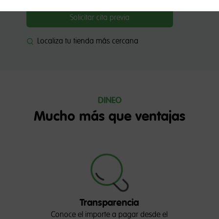
Solicitar cita previa
Localiza tu tienda más cercana
DINEO
Mucho más que ventajas
Transparencia
Conoce el importe a pagar desde el