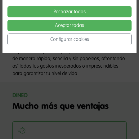
Asociación Nacional de Establecimientos Financieros
de Crédito (ASNEF)
suele reducir las posibilidades de
Rechazar todas
obtener financiación
externa. A pesar de esto,
con
Dineo podrás conseguir tantos préstamos seguros,
Aceptar todas
al instante, como necesites
.
Configurar cookies
Los
préstamos con ASNEF
ya no serán un
impedimento para ti
, ya que podrás solicitar dinero
de manera rápida, sencilla y sin papeleos, afrontando
así todos tus gastos inesperados o imprescindibles
para garantizar tu nivel de vida.
DINEO
Mucho más que ventajas