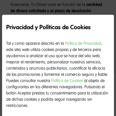
financieras. En Dineo varía en función de la
cantidad
de dinero solicitada y el plazo de devolución
establecido
en el formulario anteriormente
cumplimentado.
Privacidad y Políticas de Cookies
Para conocer los intereses con mayor detalle, debes
de consultar previamente nuestras condiciones de
Tal y como aparece descrito en la
Política de Privacidad
,
contratación, junto a la tabla proporcionada, para que
este sitio web utiliza cookies propias y de terceros para
así puedas comparar los tipos de intereses financieros
ayudarnos a analizar el uso que se hace del sitio web,
o sus posibles costes.
mejorar el rendimiento, personalizar nuestros servicios,
contenidos y anuncios publicitarios, cuantificar la eficacia
de las promociones y fomentar el comercio seguro y fiable.
¿Puedo conseguir un
Puedes consultar nuestra
Política de Cookies
al objeto de
configurarlas en los diferentes navegadores. Pulsando el
préstamo seguro sea cual sea
botón Aceptar prestas tu consentimiento para la utilización
mi situación?
de dichas cookies y podrás seguir navegando sin
restricciones.
En términos generales, figurar en el fichero de la