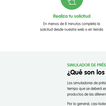
Realiza tu solicitud
En menos de 8 minutos completa la
solicitud desde nuestra web o en tienda
Privacidad 
Tal y como aparece de
para ayudarnos a anal
servicios, contenidos 
SIMULADOR DE PRÉ
comercio seguro y fia
¿Qué son los
diferentes navegadore
cookies y podrás segu
Los simuladores de prés
tiempo que se deberá est
productos de las difere
Configurar cooki
Por lo general, casi tod