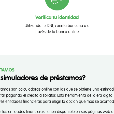
Verifica tu identidad
Utilizando tu DNI, cuenta bancaria o a
través de tu banca online
y Políticas de Cookies
scrito en la
Política de Privacidad
, este sitio web utiliza cookies pr
izar el uso que se hace del sitio web, mejorar el rendimiento, per
y anuncios publicitarios, cuantificar la eficacia de las promociones 
STAMOS
ble. Puedes consultar nuestra
Política de Cookies
al objeto de confi
 simuladores de préstamos?
s. Pulsando el botón Aceptar prestas tu consentimiento para la uti
ir navegando sin restricciones.
tamos son calculadoras online con las que se obtiene una estimaci
ar pagando el crédito a solicitar. Esta herramienta de la era digit
ntes entidades financieras para elegir la opción que más se acomod
es
Rechazar todas
A
as las entidades financieras tienen disponible en sus páginas web 