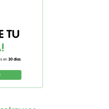
E TU
!
os en
30 días
.
d