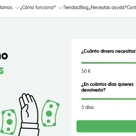
stamos
¿Cómo funciona?
Tiendas
Blog
¿Necesitas ayuda?
Cont
mo
¿Cuánto dinero necesitas
s
50 €
¿En cuántos días quieres
devolverlo?
5 días