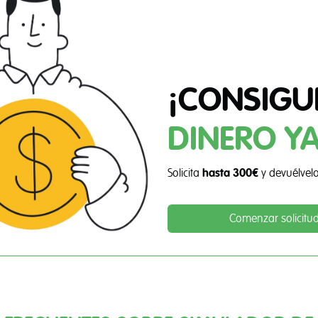
¡CONSIGU
DINERO YA
Solicita
hasta 300€
y devuélvel
Comenzar solicitu