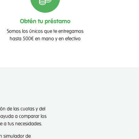
Obtén tu préstamo
Somos los únicos que te entregamos
hasta 500€ en mano y en efectivo
opias y de terceros
sonalizar nuestros
y fomentar el
gurarlas en los
lización de dichas
ón de las cuotas y del
al ayuda a comparar los
e a tus necesidades.
ceptar todas
un simulador de