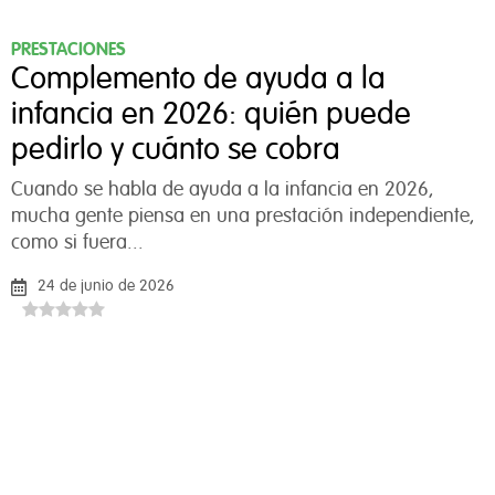
PRESTACIONES
Complemento de ayuda a la
infancia en 2026: quién puede
Privacidad y Políticas de Cookies
pedirlo y cuánto se cobra
Cuando se habla de ayuda a la infancia en 2026,
Tal y como aparece descrito en la
Política de Privacidad
,
mucha gente piensa en una prestación independiente,
este sitio web utiliza cookies propias y de terceros para
como si fuera...
ayudarnos a analizar el uso del sitio, mejorar el
rendimiento, personalizar nuestros servicios, contenidos y
24 de junio de 2026
anuncios, y fomentar un comercio seguro.
Rechazar todas
Aceptar todas
Configurar cookies