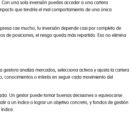
escrito en la
Política de Privacidad
, este sitio web utiliza cookies pr
ón. Con una sola inversión puedes acceder a una cartera
izar el uso del sitio, mejorar el rendimiento, personalizar nuestros
 impacto que tendría el mal comportamiento de una única
ar un comercio seguro.
presa cae mucho, tu inversión depende casi por completo de
ntos de posiciones, el riesgo queda más repartido. Eso no elimina
es
Rechazar todas
Acep
a gestora analiza mercados, selecciona activos y ajusta la cartera
o, conocimientos o interés en seguir cada movimiento del
tizada. Un gestor puede tomar buenas decisiones o equivocarse.
ir a un índice o lograr un objetivo concreto, y fondos de gestión
índice.