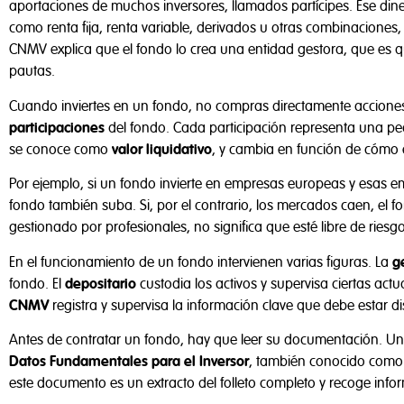
aportaciones de muchos inversores, llamados partícipes. Ese diner
como renta fija, renta variable, derivados u otras combinaciones,
CNMV explica que el fondo lo crea una entidad gestora, que es q
pautas.
Cuando inviertes en un fondo, no compras directamente accion
participaciones
del fondo. Cada participación representa una peq
se conoce como
valor liquidativo
, y cambia en función de cómo e
Por ejemplo, si un fondo invierte en empresas europeas y esas emp
fondo también suba. Si, por el contrario, los mercados caen, el 
gestionado por profesionales, no significa que esté libre de riesgo
En el funcionamiento de un fondo intervienen varias figuras. La
g
fondo. El
depositario
custodia los activos y supervisa ciertas actu
CNMV
registra y supervisa la información clave que debe estar di
Antes de contratar un fondo, hay que leer su documentación. U
Datos Fundamentales para el Inversor
, también conocido como
este documento es un extracto del folleto completo y recoge infor