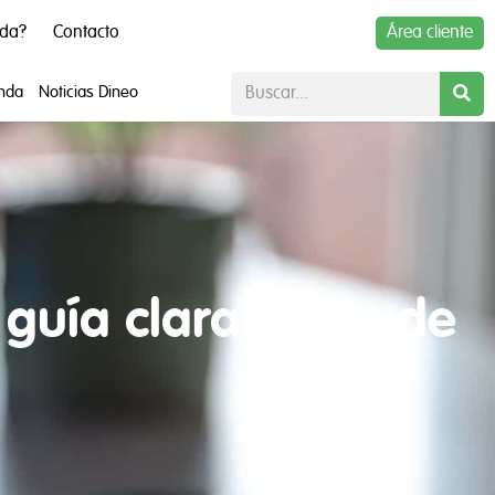
uda?
Contacto
Área cliente
enda
Noticias Dineo
 guía clara antes de