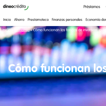
Préstamos
Inicio
Ahorro
Prestamoteca
Finanzas personales
Economía do
Inicio
»
Economía
»
Cómo funcionan los fondos de inversión: guía
Cómo funcionan los 