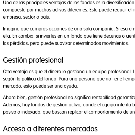
Tal y como aparece d
Una de las principales ventajas de los fondos es la diversificaci
para ayudarnos a anal
compuesta por muchos activos diferentes. Esto puede reducir el
y anuncios, y foment
empresa, sector o país.
Imagina que compras acciones de una sola compañía. Si esa em
ella. En cambio, si inviertes en un fondo que tiene decenas o cie
las pérdidas, pero puede suavizar determinados movimientos.
Configurar cooki
Gestión profesional
Otra ventaja es que el dinero lo gestiona un equipo profesional. L
según la política del fondo. Para una persona que no tiene tiemp
mercado, esto puede ser una ayuda.
Ahora bien, gestión profesional no significa rentabilidad garan
Además, hay fondos de gestión activa, donde el equipo intenta bat
pasiva o indexada, que buscan replicar el comportamiento de un 
Acceso a diferentes mercados