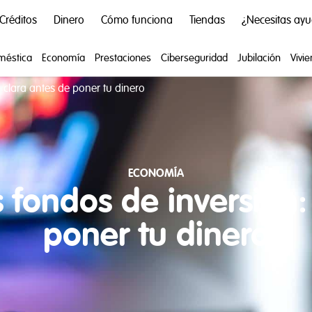
Créditos
Dinero
Cómo funciona
Tiendas
¿Necesitas ay
méstica
Economía
Prestaciones
Ciberseguridad
Jubilación
Vivi
 clara antes de poner tu dinero
ECONOMÍA
fondos de inversión:
poner tu dinero