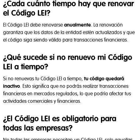
Privacidad y Políticas de Cookies
¿Cada cuánto tiempo hay que renovar
el Código LEI?
Tal y como aparece descrito en la
Política de Privacidad
,
El Código LEI debe renovarse
anualmente
. La renovación
este sitio web utiliza cookies propias y de terceros para
garantiza que los datos de la entidad estén actualizados y que
ayudarnos a analizar el uso del sitio, mejorar el
el código siga siendo válido para transacciones financieras.
rendimiento, personalizar nuestros servicios, contenidos y
anuncios, y fomentar un comercio seguro.
¿Qué sucede si no renuevo mi Código
LEI a tiempo?
Rechazar todas
Si no renuevas tu Código LEI a tiempo,
tu código quedará
inactivo
. Esto significa que no podrás realizar transacciones
Aceptar todas
financieras en mercados regulados, lo que podría afectar tus
actividades comerciales y financieras.
Configurar cookies
¿El Código LEI es obligatorio para
todas las empresas?