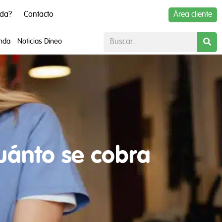
uda?
Contacto
Área cliente
enda
Noticias Dineo
cuánto se cobra