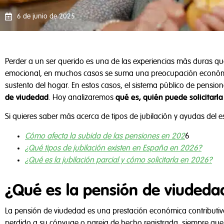
6 de junio de 2025
Perder a un ser querido es una de las experiencias más duras q
emocional, en muchos casos se suma una preocupación económica
sustento del hogar. En estos casos, el sistema público de pensio
de viudedad
. Hoy analizaremos
qué es, quién puede solicitarla
Si quieres saber más acerca de tipos de jubilación y ayudas del es
Cómo afecta la subida de las pensiones en 202
6
¿Qué tipos de jubilación existen en España en 2026?
¿Qué es la jubilación parcial y cómo solicitarla en 2026?
¿Qué es la pensión de viudeda
La pensión de viudedad es una prestación económica contributiv
perdido a su cónyuge o pareja de hecho registrada, siempre que 