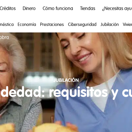
Créditos
Dinero
Cómo funciona
Tiendas
¿Necesitas ay
méstica
Economía
Prestaciones
Ciberseguridad
Jubilación
Vivi
cobra
JUBILACIÓN
dedad: requisitos y 