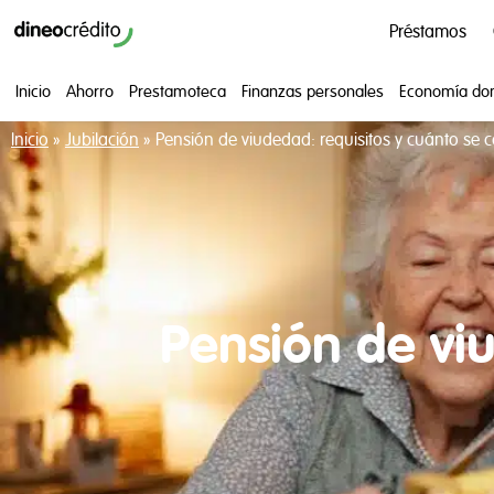
Préstamos
Inicio
Ahorro
Prestamoteca
Finanzas personales
Economía do
Inicio
»
Jubilación
»
Pensión de viudedad: requisitos y cuánto se 
Pensión de viu