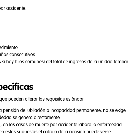
escrito en la
Política de Privacidad
, este sitio web utiliza cookies pr
por accidente.
izar el uso del sitio, mejorar el rendimiento, personalizar nuestros
ar un comercio seguro.
es
Rechazar todas
Acep
ecimiento.
años consecutivos.
si hay hijos comunes) del total de ingresos de la unidad familiar
pecíficas
que pueden alterar los requisitos estándar.
na pensión de jubilación o incapacidad permanente, no se exige
udedad se genera directamente.
n los casos de muerte por accidente laboral o enfermedad
en estos supuestos el cálculo de la pensión puede verse