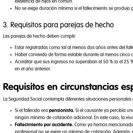
existencia de hijos en común.
Tal y como aparece d
No se exige duración mínima si el fallecimiento se produjo 
para ayudarnos a anal
y anuncios, y foment
3. Requisitos para parejas de hecho
Las parejas de hecho deben cumplir:
Configurar cooki
Estar registradas como tal al menos dos años antes del fall
Haber convivido de forma estable durante al menos cinco 
Acreditar que sus ingresos no superaban el 50 % (o el 25 % 
en el año anterior.
Requisitos en circunstancias es
La Seguridad Social contempla diferentes situaciones personales 
Si el fallecido era
pensionista.
Si el causante ya percibía u
ningún mínimo de cotización adicional. En este caso, la vi
Fallecimiento por accidente.
Como ya hemos mencionado, e
profesional no se exige un mínimo de cotización. Además, 