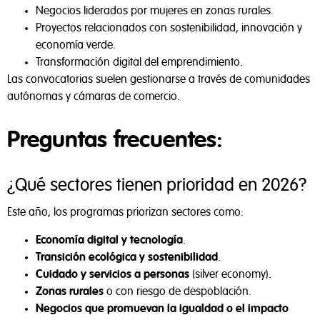
Negocios liderados por mujeres en zonas rurales.
Proyectos relacionados con sostenibilidad, innovación y
economía verde.
Transformación digital del emprendimiento.
Las convocatorias suelen gestionarse a través de comunidades
autónomas y cámaras de comercio.
Preguntas frecuentes:
Privacidad y Políticas de Cookies
¿Qué sectores tienen prioridad en 2026?
Este año, los programas priorizan sectores como:
Tal y como aparece descrito en la
Política de Privacidad
,
Economía digital y tecnología
.
este sitio web utiliza cookies propias y de terceros para
Transición ecológica y sostenibilidad
.
ayudarnos a analizar el uso del sitio, mejorar el
Cuidado y servicios a personas
(silver economy).
rendimiento, personalizar nuestros servicios, contenidos y
Zonas rurales
o con riesgo de despoblación.
anuncios, y fomentar un comercio seguro.
Negocios que promuevan la igualdad o el impacto