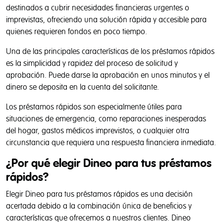
destinados a cubrir necesidades financieras urgentes o
imprevistas, ofreciendo una solución rápida y accesible para
quienes requieren fondos en poco tiempo.
Una de las principales características de los préstamos rápidos
es la simplicidad y rapidez del proceso de solicitud y
aprobación. Puede darse la aprobación en unos minutos y el
dinero se deposita en la cuenta del solicitante.
Los préstamos rápidos son especialmente útiles para
situaciones de emergencia, como reparaciones inesperadas
del hogar, gastos médicos imprevistos, o cualquier otra
Privacidad y Políticas de Cookies
circunstancia que requiera una respuesta financiera inmediata.
¿Por qué elegir Dineo para tus préstamos
Tal y como aparece descrito en la
Política de Privacidad
,
rápidos?
este sitio web utiliza cookies propias y de terceros para
ayudarnos a analizar el uso que se hace del sitio web,
Elegir Dineo para tus préstamos rápidos es una decisión
mejorar el rendimiento, personalizar nuestros servicios,
acertada debido a la combinación única de beneficios y
contenidos y anuncios publicitarios, cuantificar la eficacia
características que ofrecemos a nuestros clientes. Dineo