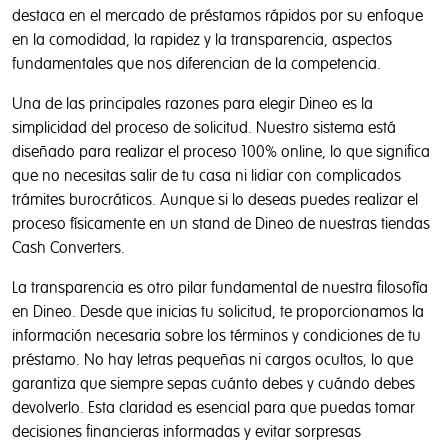
de las promociones y fomentar el comercio seguro y fiable.
destaca en el mercado de préstamos rápidos por su enfoque
Puedes consultar nuestra
Política de Cookies
al objeto de
en la comodidad, la rapidez y la transparencia, aspectos
configurarlas en los diferentes navegadores. Pulsando el
fundamentales que nos diferencian de la competencia.
botón Aceptar prestas tu consentimiento para la utilización
de dichas cookies y podrás seguir navegando sin
Una de las principales razones para elegir Dineo es la
restricciones.
simplicidad del proceso de solicitud. Nuestro sistema está
diseñado para realizar el proceso 100% online, lo que significa
que no necesitas salir de tu casa ni lidiar con complicados
trámites burocráticos. Aunque si lo deseas puedes realizar el
Rechazar todas
proceso físicamente en un stand de Dineo de nuestras tiendas
Aceptar todas
Cash Converters.
La transparencia es otro pilar fundamental de nuestra filosofía
Configurar cookies
en Dineo. Desde que inicias tu solicitud, te proporcionamos la
información necesaria sobre los términos y condiciones de tu
préstamo. No hay letras pequeñas ni cargos ocultos, lo que
garantiza que siempre sepas cuánto debes y cuándo debes
devolverlo. Esta claridad es esencial para que puedas tomar
decisiones financieras informadas y evitar sorpresas