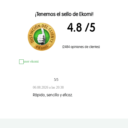
¡Tenemos el sello de Ekomi!
4.8
/5
(2484 opiniones de clientes)
5/5
4/5
026 a las 20:38
06.08.2026 a las 20:34
 sencillo y eficaz.
Sencillo rápido y muy c