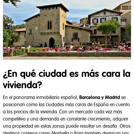
Privacidad y Políticas de Cookies
¿En qué ciudad es más cara la
vivienda?
Tal y como aparece descrito en la
Política de Privacidad
,
este sitio web utiliza cookies propias y de terceros para
En el panorama inmobiliario español,
Barcelona y Madrid
se
ayudarnos a analizar el uso del sitio, mejorar el
posicionan como las ciudades más caras de España en cuento
rendimiento, personalizar nuestros servicios, contenidos y
a los precios de la vivienda. Con un mercado cada vez más
anuncios, y fomentar un comercio seguro.
competitivo y una demanda en constante crecimiento, adquirir
una propiedad en estas zonas puede resultar un desafío. Otros
destinos costeros como Marbella o Ibiza también destacan por