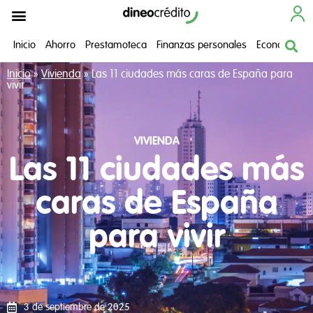
Cómo funciona
¿Necesitas ayuda?
Inicio
Ahorro
Prestamoteca
Finanzas personales
Economía do
Inicio
»
Vivienda
»
Las 11 ciudades más caras de España para
vivir
VIVIENDA
Las 11 ciudades más
caras de España
para vivir
3 de septiembre de 2025