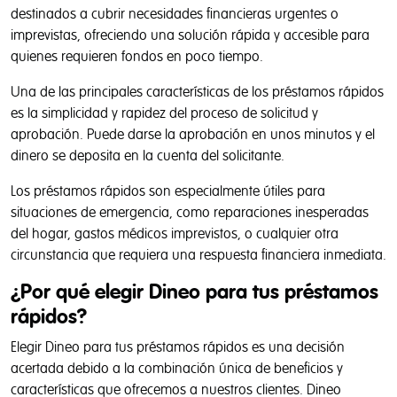
destinados a cubrir necesidades financieras urgentes o
imprevistas, ofreciendo una solución rápida y accesible para
quienes requieren fondos en poco tiempo.
Una de las principales características de los préstamos rápidos
es la simplicidad y rapidez del proceso de solicitud y
aprobación. Puede darse la aprobación en unos minutos y el
dinero se deposita en la cuenta del solicitante.
Los préstamos rápidos son especialmente útiles para
situaciones de emergencia, como reparaciones inesperadas
del hogar, gastos médicos imprevistos, o cualquier otra
Privacidad y Políticas de Cookies
circunstancia que requiera una respuesta financiera inmediata.
¿Por qué elegir Dineo para tus préstamos
Tal y como aparece descrito en la
Política de Privacidad
,
rápidos?
este sitio web utiliza cookies propias y de terceros para
ayudarnos a analizar el uso que se hace del sitio web,
Elegir Dineo para tus préstamos rápidos es una decisión
mejorar el rendimiento, personalizar nuestros servicios,
acertada debido a la combinación única de beneficios y
contenidos y anuncios publicitarios, cuantificar la eficacia
características que ofrecemos a nuestros clientes. Dineo