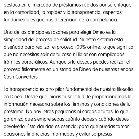
de las promociones y fomentar el comercio seguro y fiable.
destaca en el mercado de préstamos rápidos por su enfoque
Puedes consultar nuestra
Política de Cookies
al objeto de
en la comodidad, la rapidez y la transparencia, aspectos
configurarlas en los diferentes navegadores. Pulsando el
fundamentales que nos diferencian de la competencia.
botón Aceptar prestas tu consentimiento para la utilización
de dichas cookies y podrás seguir navegando sin
Una de las principales razones para elegir Dineo es la
restricciones.
simplicidad del proceso de solicitud. Nuestro sistema está
diseñado para realizar el proceso 100% online, lo que significa
que no necesitas salir de tu casa ni lidiar con complicados
trámites burocráticos. Aunque si lo deseas puedes realizar el
Rechazar todas
proceso físicamente en un stand de Dineo de nuestras tiendas
Aceptar todas
Cash Converters.
La transparencia es otro pilar fundamental de nuestra filosofía
Configurar cookies
en Dineo. Desde que inicias tu solicitud, te proporcionamos la
información necesaria sobre los términos y condiciones de tu
préstamo. No hay letras pequeñas ni cargos ocultos, lo que
garantiza que siempre sepas cuánto debes y cuándo debes
devolverlo. Esta claridad es esencial para que puedas tomar
decisiones financieras informadas y evitar sorpresas